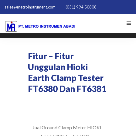
sales@metroinstrument.com
(031) 994 50808
HOME
Fitur – Fitur
TENTANG KAMI
Unggulan Hioki
PRODUK HIOKI
Earth Clamp Tester
PQ TRAINER PQT-1801
FT6380 Dan FT6381
ACTIVE HARMONIC FILTER
NEWS
Jual Ground Clamp Meter HIOKI
HUBUNGI KAMI