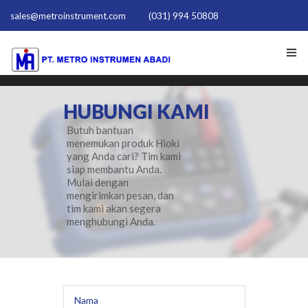
sales@metroinstrument.com
(031) 994 50808
HOME
HUBUNGI KAMI
TENTANG KAMI
Butuh bantuan
menemukan produk Hioki
yang Anda cari? Tim kami
PRODUK HIOKI
siap membantu Anda.
Mulai dengan
PQ TRAINER PQT-1801
mengirimkan pesan, dan
tim kami akan segera
menghubungi Anda.
ACTIVE HARMONIC FILTER
NEWS
HUBUNGI KAMI