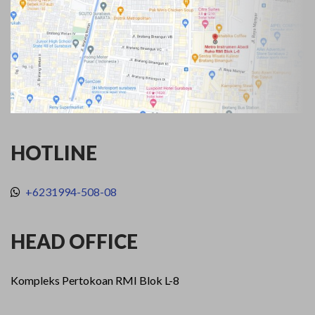
HOTLINE
+6231994-508-08
HEAD OFFICE
Kompleks Pertokoan RMI Blok L-8